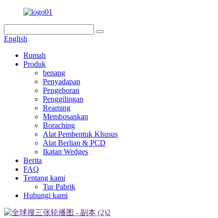
English
Rumah
Produk
benang
Penyadapan
Pengeboran
Penggilingan
Reaming
Membosankan
Boraching
Alat Pembentuk Khusus
Alat Berlian & PCD
Ikatan Wedges
Berita
FAQ
Tentang kami
Tur Pabrik
Hubungi kami