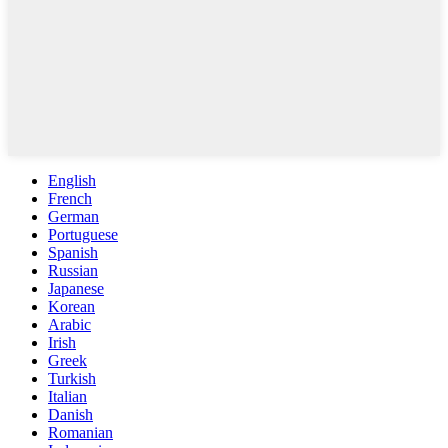
English
French
German
Portuguese
Spanish
Russian
Japanese
Korean
Arabic
Irish
Greek
Turkish
Italian
Danish
Romanian