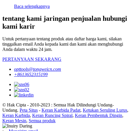
Baca selengkapnya
tentang kami jaringan penjualan hubungi
kami karir
Untuk pertanyaan tentang produk atau daftar harga kami, silakan
tinggalkan email Anda kepada kami dan kami akan menghubungi
Anda dalam waktu 24 jam.
PERTANYAAN SEKARANG
opttools@tongweicn.com
+8613652315199
© Hak Cipta - 2010-2023 : Semua Hak Dilindungi Undang-
Undang.
Peta Situs
-
Keran Karbida Padat
,
Ketukan Seruling Lurus
,
Keran Karbida
,
Keran Runcing Spiral
,
Keran Pembentuk Dingin
,
Keran Mesin
,
Semua produk