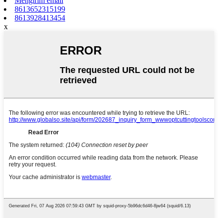
Mengirim email
8613652315199
8613928413454
x