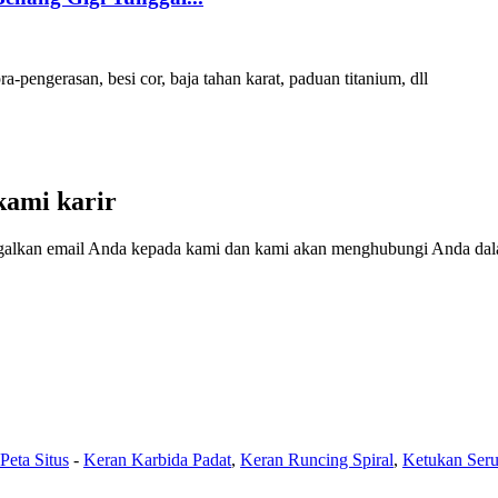
-pengerasan, besi cor, baja tahan karat, paduan titanium, dll
kami karir
inggalkan email Anda kepada kami dan kami akan menghubungi Anda da
Peta Situs
-
Keran Karbida Padat
,
Keran Runcing Spiral
,
Ketukan Seru