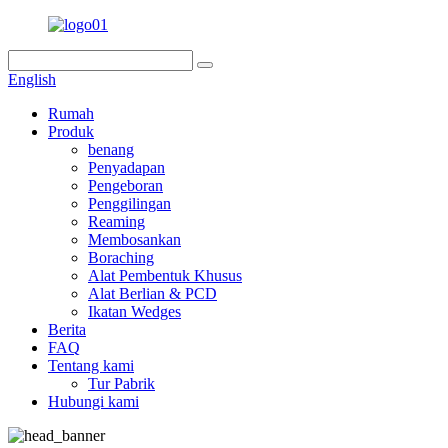
English
Rumah
Produk
benang
Penyadapan
Pengeboran
Penggilingan
Reaming
Membosankan
Boraching
Alat Pembentuk Khusus
Alat Berlian & PCD
Ikatan Wedges
Berita
FAQ
Tentang kami
Tur Pabrik
Hubungi kami