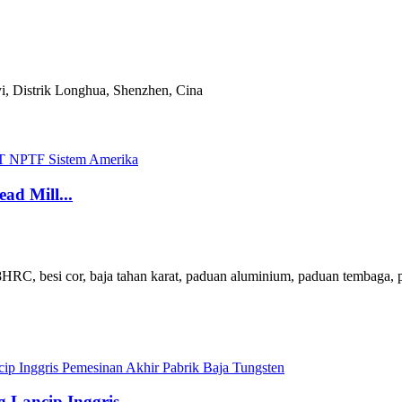
, Distrik Longhua, Shenzhen, Cina
d Mill...
8HRC, besi cor, baja tahan karat, paduan aluminium, paduan tembaga, pa
Lancip Inggris...