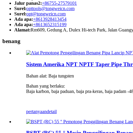
Jalur panas2:
+86755-27579101
Surel:
opttools@tongweicn.com
Surel:
opt@tongweicn.com
Ada apa:
+8613928413454
Ada apa:
+8613652315199
Alamat:
Rm609, Gedung A, Dulex Hi-tech Park, Jalan Guangyi
benang
Sistem Amerika NPT NPTF Taper Pipe Threa
Bahan alat: Baja tungsten
Bahan yang berlaku:
Baja karbon, baja paduan, baja pra-keras, baja padam -4
pertanyaan
detail
BSPT (RC) 55 ° Mesin Penggilingan Benang 