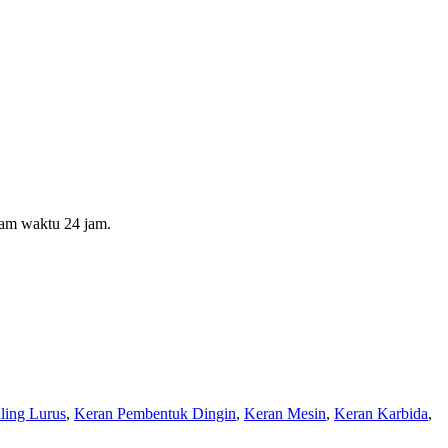
lam waktu 24 jam.
ling Lurus
,
Keran Pembentuk Dingin
,
Keran Mesin
,
Keran Karbida
,